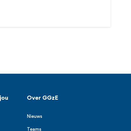
jou
Over GGzE
Nieuws
Teams