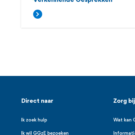
Verkennende Gesprekken
Voet
Direct naar
Zorg bi
Ik zoek hulp
Wat kan 
Ik wil GGzE bezoeken
Informati