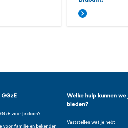
Brabant.
j GGzE
Welke hulp kunnen we 
bieden?
GGzE voor je doen?
Vaststellen wat je hebt
e voor familie en bekenden