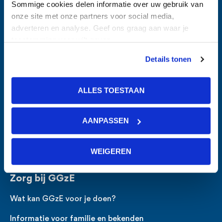
Sommige cookies delen informatie over uw gebruik van
onze site met onze partners voor social media,
adverteren en analyse. Geef ons graag aan waar je
Voet
Direct naar
toestemming voor wilt geven.
Ik zoek hulp
Details tonen
Ik wil GGzE bezoeken
ALLES TOESTAAN
Ik wil iemand verwijzen
Ik wil werken bij GGzE
AANPASSEN
Spoed
WEIGEREN
Zorg bij GGzE
Wat kan GGzE voor je doen?
Informatie voor familie en bekenden