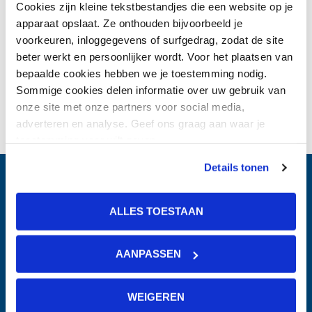
Consultatie aanvragen
Cookies zijn kleine tekstbestandjes die een website op je
apparaat opslaat. Ze onthouden bijvoorbeeld je
voorkeuren, inloggegevens of surfgedrag, zodat de site
beter werkt en persoonlijker wordt. Voor het plaatsen van
bepaalde cookies hebben we je toestemming nodig.
Sommige cookies delen informatie over uw gebruik van
onze site met onze partners voor social media,
adverteren en analyse. Geef ons graag aan waar je
toestemming voor wilt geven.
Details tonen
ALLES TOESTAAN
Voet
Direct naar
Ik zoek hulp
AANPASSEN
Ik wil GGzE bezoeken
WEIGEREN
Ik wil iemand verwijzen