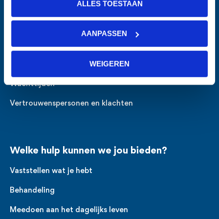
ALLES TOESTAAN
Zorg bij GGzE
Wat kan GGzE voor je doen?
AANPASSEN
Informatie voor familie en bekenden
WEIGEREN
Financiering
Wachttijden
Vertrouwenspersonen en klachten
Welke hulp kunnen we jou bieden?
Vaststellen wat je hebt
Behandeling
Meedoen aan het dagelijks leven