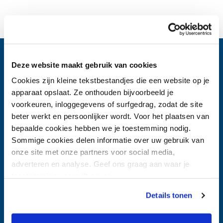
Deze website maakt gebruik van cookies
Voet
Direct naar
Cookies zijn kleine tekstbestandjes die een website op je
apparaat opslaat. Ze onthouden bijvoorbeeld je
Ik zoek hulp
voorkeuren, inloggegevens of surfgedrag, zodat de site
beter werkt en persoonlijker wordt. Voor het plaatsen van
Ik wil GGzE bezoeken
bepaalde cookies hebben we je toestemming nodig.
Sommige cookies delen informatie over uw gebruik van
Ik wil iemand verwijzen
onze site met onze partners voor social media,
Ik wil werken bij GGzE
adverteren en analyse. Geef ons graag aan waar je
toestemming voor wilt geven.
Spoed
Details tonen