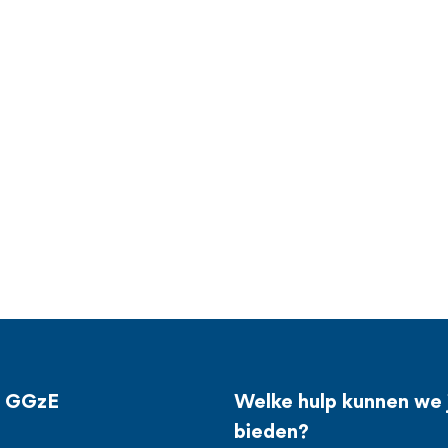
j GGzE
Welke hulp kunnen we 
bieden?