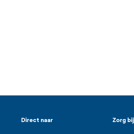
Voet
Direct naar
Zorg bi