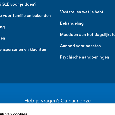
GGzE voor je doen?
Vaststellen wat je hebt
e voor familie en bekenden
Behandeling
ing
Meedoen aan het dagelijks l
den
Aanbod voor naasten
enspersonen en klachten
Psychische aandoeningen
Heb je vragen? Ga naar onze
contactpagina
ik van cookies