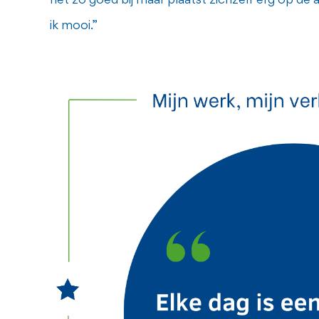
net zo goed bij maar plaatst zichzelf erg op de
ik mooi.”