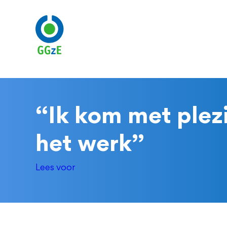
Overslaan
en
naar
de
inhoud
gaan
“Ik kom met plezi
het werk”
Lees voor