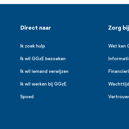
Voet
Direct naar
Zorg bi
Ik zoek hulp
Wat kan 
Ik wil GGzE bezoeken
Informati
Ik wil iemand verwijzen
Financier
Ik wil werken bij GGzE
Wachttij
Spoed
Vertrouw