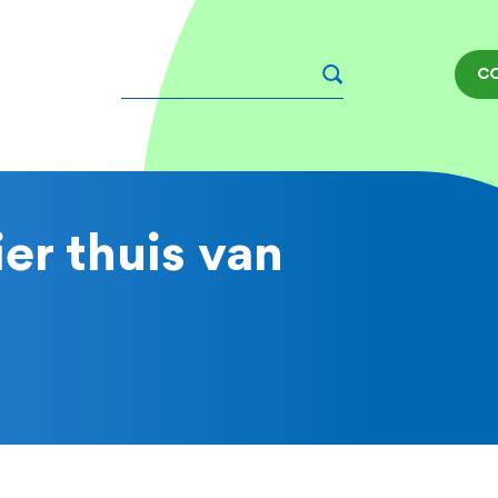
Zoeken
C
er thuis van