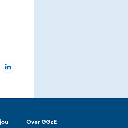
jou
Over GGzE