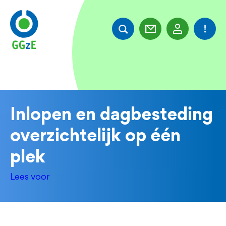
Overslaan
en
naar
de
inhoud
gaan
Inlopen en dagbesteding
overzichtelijk op één
plek
Lees voor