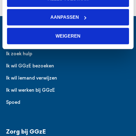
AANPASSEN
WEIGEREN
Voet
Direct naar
Ik zoek hulp
Ik wil GGzE bezoeken
Ik wil iemand verwijzen
Ik wil werken bij GGzE
Spoed
Zorg bij GGzE