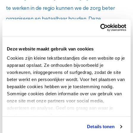
te werken in de regio kunnen we de zorg beter
organiseren en betaalbaar houden. Deze
coöperatie helpt ons om die gezamenlijke
verantwoordelijkheid waar te maken”, aldus Carla
Deze website maakt gebruik van cookies
van de Wiel, bestuurder GGzE.
Cookies zijn kleine tekstbestandjes die een website op je
apparaat opslaat. Ze onthouden bijvoorbeeld je
voorkeuren, inloggegevens of surfgedrag, zodat de site
Erwin Broeders, directeur Mens en Organisatie:
beter werkt en persoonlijker wordt. Voor het plaatsen van
“Met FLAIR/FAIR bouwen we aan een duurzame
bepaalde cookies hebben we je toestemming nodig.
Sommige cookies delen informatie over uw gebruik van
manier van omgaan met flexibele
onze site met onze partners voor social media,
zorgprofessionals. Door krachten te bundelen in de
adverteren en analyse. Geef ons graag aan waar je
toestemming voor wilt geven.
regio, vergroten we de continuïteit en kwaliteit van
zorg.”
Details tonen