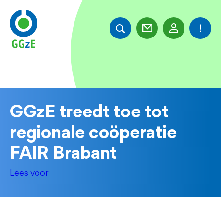
Overslaan
en
naar
de
inhoud
gaan
GGzE treedt toe tot
regionale coöperatie
FAIR Brabant
Lees voor