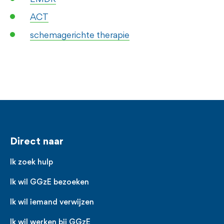
ACT
schemagerichte therapie
Voet
Direct naar
Ik zoek hulp
Ik wil GGzE bezoeken
Ik wil iemand verwijzen
Ik wil werken bij GGzE