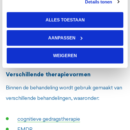
Details tonen
behandelingen verder te verbeteren. Daarom
vragen wij je om op verschillende momenten korte
ALLES TOESTAAN
vragenlijsten in te vullen. Het invullen hiervan is
geheel vrijwillig. Het helpt ons om jouw behandeling
AANPASSEN
zo goed mogelijk uit te voeren en om de
behandeling van andere mensen te verbeteren.
WEIGEREN
Verschillende therapievormen
Binnen de behandeling wordt gebruik gemaakt van
verschillende behandelingen, waaronder:
cognitieve gedragstherapie
EMDR