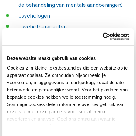
de behandeling van mentale aandoeningen)
psychologen
psychotherapeuten
verpleegkundig specialisten GGZ
sociaal psychiatrisch verpleegkundigen
Deze website maakt gebruik van cookies
(spv'ers)
Cookies zijn kleine tekstbestandjes die een website op je
ervaringsdeskundigen
apparaat opslaat. Ze onthouden bijvoorbeeld je
systeemtherapeuten
voorkeuren, inloggegevens of surfgedrag, zodat de site
beter werkt en persoonlijker wordt. Voor het plaatsen van
vaktherapeuten
bepaalde cookies hebben we je toestemming nodig.
Sommige cookies delen informatie over uw gebruik van
onze site met onze partners voor social media,
Onze behandelingen verbeteren
adverteren en analyse. Geef ons graag aan waar je
toestemming voor wilt geven.
GGzE zoekt steeds naar mogelijkheden om