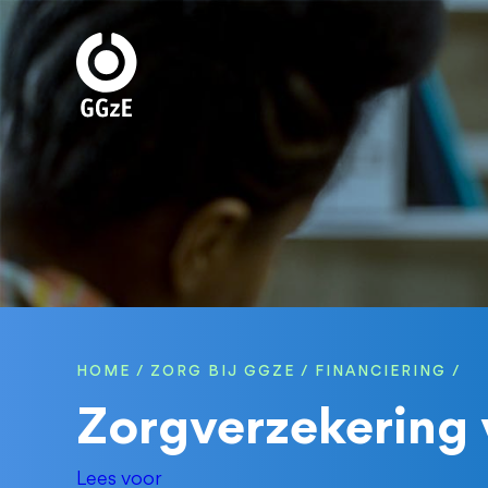
Overslaan
en
naar
de
inhoud
gaan
HOME
ZORG BIJ GGZE
FINANCIERING
KRUIMELPAD
Zorgverzekering 
Lees voor