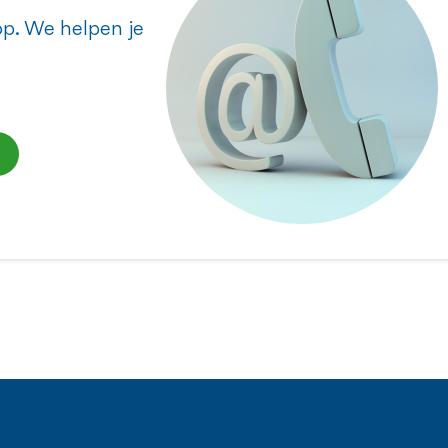
p. We helpen je
e exacte vergoedingsvoorwaarden.