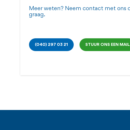
Meer weten? Neem contact met ons o
de website van je zorgverzekeraar voor d
graag.
(040) 297 03 21
STUUR ONS EEN MAIL