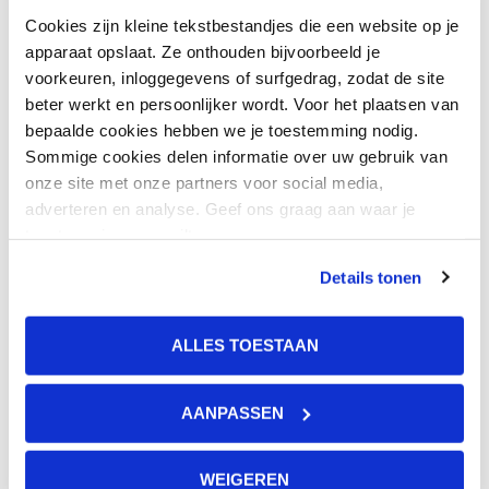
Beeld' en selecteer jouw onderwerp
Cookies zijn kleine tekstbestandjes die een website op je
apparaat opslaat. Ze onthouden bijvoorbeeld je
waarover je meer wil weten.
voorkeuren, inloggegevens of surfgedrag, zodat de site
beter werkt en persoonlijker wordt. Voor het plaatsen van
bepaalde cookies hebben we je toestemming nodig.
GGzE in Beeld
Sommige cookies delen informatie over uw gebruik van
onze site met onze partners voor social media,
adverteren en analyse. Geef ons graag aan waar je
toestemming voor wilt geven.
Details tonen
ALLES TOESTAAN
AANPASSEN
WEIGEREN