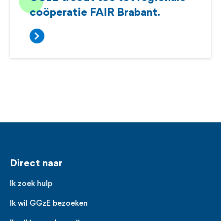
coöperatie FAIR Brabant.
Voet
Direct naar
Ik zoek hulp
Ik wil GGzE bezoeken