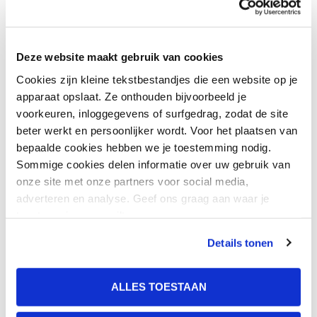
mogelijk is.”
Deze website maakt gebruik van cookies
Klinisch psycholoog en psychotherapeut prof. dr.
Cookies zijn kleine tekstbestandjes die een website op je
Chijs van Nieuwenhuizen vult aan: “Project Life is
apparaat opslaat. Ze onthouden bijvoorbeeld je
voorkeuren, inloggegevens of surfgedrag, zodat de site
een groepsaanpak voor jongeren die op meerdere
beter werkt en persoonlijker wordt. Voor het plaatsen van
vlakken vastlopen. In de training werken ze aan hun
bepaalde cookies hebben we je toestemming nodig.
Sommige cookies delen informatie over uw gebruik van
herstel, ontdekken ze wat voor hen belangrijk is en
onze site met onze partners voor social media,
leren ze veel van elkaar. Wat Project Life bijzonder
adverteren en analyse. Geef ons graag aan waar je
toestemming voor wilt geven.
maakt, is dat het uitgaat van hun eigen kracht en
ervaringen. De aanpak is in de praktijk ontstaan en
Details tonen
daarna samen met Kwaliteit Forensische Zorg
ALLES TOESTAAN
Jeugd (KFZ Jeugd) verder ontwikkeld tot een